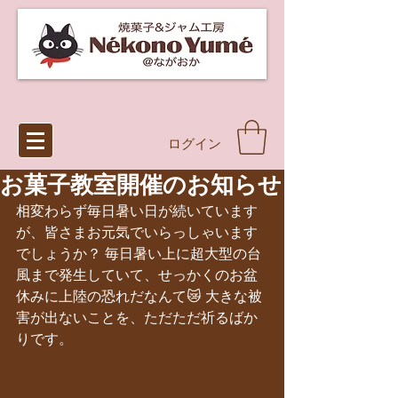
ログイン
お菓子教室開催のお知らせ
相変わらず毎日暑い日が続いています
が、皆さまお元気でいらっしゃいます
でしょうか？ 毎日暑い上に超大型の台
風まで発生していて、せっかくのお盆
休みに上陸の恐れだなんて😿 大きな被
害が出ないことを、ただただ祈るばか
りです。