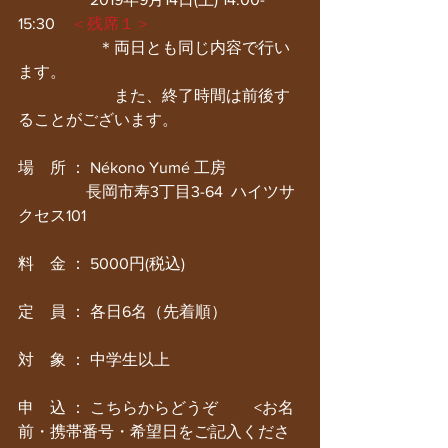
15:30
　＜残席１＞
　　　　　＊両日とも同じ内容で行い
ます。
　　　　　　また、終了時間は前後す
ることがございます。
場　所 ： Nékono Yumé 工房
　　　　 長岡市寿3丁目3-64  ハイツサ
クセス101
料　金 ： 5000円(税込)
定　員 ： 各日6名（先着順）
対　象 ： 中学生以上
申　込 ： こちらからどうぞ　　 <お名
前・携帯番号・希望日をご記入くださ