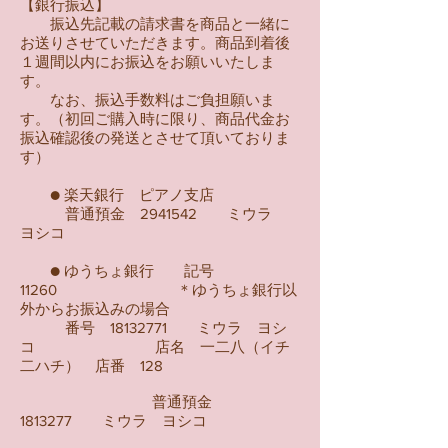
【銀行振込】
振込先記載の請求書を商品と一緒に
お送りさせていただきます。商品到着後
１週間以内にお振込をお願いいたしま
す。
なお、振込手数料はご負担願いま
す。（初回ご購入時に限り、商品代金お
振込確認後の発送とさせて頂いておりま
す）
● 楽天銀行 ピアノ支店
普通預金
2941542
ミウラ
ヨシコ
● ゆうちょ銀行 記号
11260 ＊ゆうちょ銀行以
外からお振込みの場合
番号
18132771
ミウラ ヨシ
コ 店名 一二八（イチ
二ハチ） 店番 128
普通預金
1813277
ミウラ ヨシコ