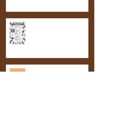
「NBAバレエ団くるみ割り人形全
幕」公開ゲネプロ決定！
クリスマスケーキ。
ラムマロンチーズケーキ。