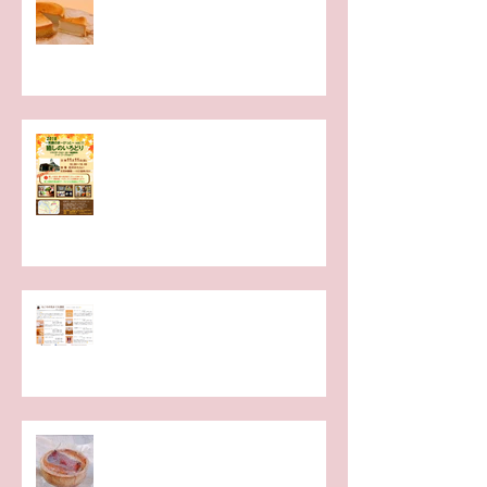
11月11日(日) 癒しのいろどり 越後
川口。
ねこゆめ気まぐれ通信６月号
この秋のイベントでは、各種フル
ーツタルト販売いたします😸✨