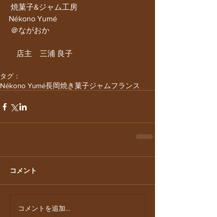
 焼菓子&ジャム工房
Nékono Yumé
 ＠ながおか
　店主　三浦 良子
タグ：
Nékono Yumé
長岡
焼き菓子
ジャム
フランス
コメント
コメントを追加…